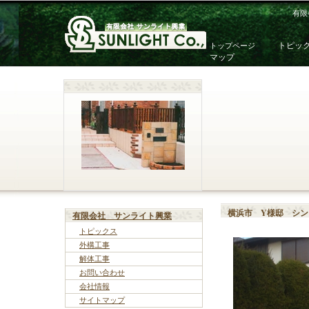
有限
トピッ
トップページ
マップ
横浜市 Y様邸 シ
有限会社 サンライト興業
トピックス
外構工事
解体工事
お問い合わせ
会社情報
サイトマップ