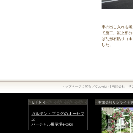
車の出し入れも考
て施工。蹴上部分
は乱形石貼り（ホ
した。
トップページに戻る
／Copyright |
有限会社 サ
ＬＩＮＫ
有限会社サンライト
ガルテン・ブログのオーセブ
ン
バーチャル展示場e-toko