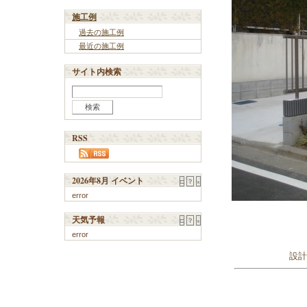
施工例
過去の施工例
最近の施工例
サイト内検索
RSS
2026年8月 イベント
□
？
×
error
天気予報
□
？
×
error
設計