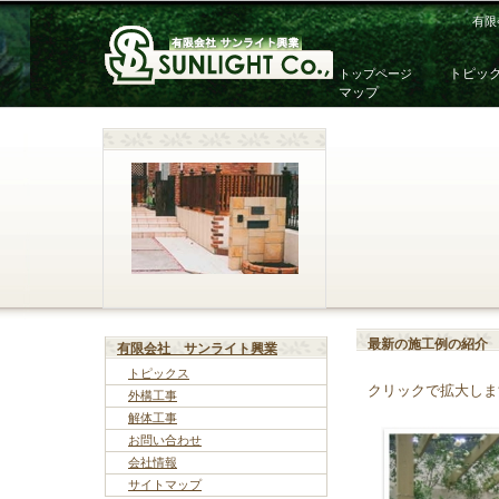
有限
トピッ
トップページ
マップ
最新の施工例の紹介
有限会社 サンライト興業
トピックス
クリックで拡大しま
外構工事
解体工事
お問い合わせ
会社情報
サイトマップ