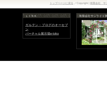
トップページに戻る
／Copyright |
有限会社 サ
ＬＩＮＫ
有限会社サンライト
ガルテン・ブログのオーセブ
ン
バーチャル展示場e-toko