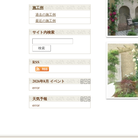
施工例
過去の施工例
最近の施工例
サイト内検索
RSS
2026年8月 イベント
□
？
×
error
天気予報
□
？
×
error